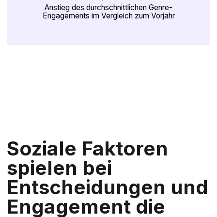
Anstieg des durchschnittlichen Genre-
Engagements im Vergleich zum Vorjahr
der Bevölkerung spielen Spiele, 77 % davon
Multiplayerspiele
Soziale Faktoren
spielen bei
Entscheidungen und
Engagement die