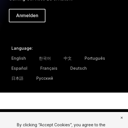
Anmelden
Language:
English
한국어
中文
Português
Español
Français
Deutsch
日本語
Русский
By clicking “Accept Cookies”, you agree to the