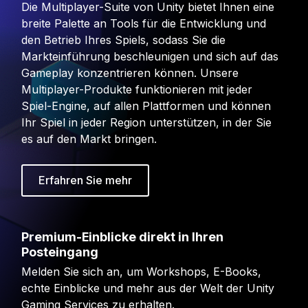
Die Multiplayer-Suite von Unity bietet Ihnen eine
breite Palette an Tools für die Entwicklung und
den Betrieb Ihres Spiels, sodass Sie die
Markteinführung beschleunigen und sich auf das
Gameplay konzentrieren können. Unsere
Multiplayer-Produkte funktionieren mit jeder
Spiel-Engine, auf allen Plattformen und können
Ihr Spiel in jeder Region unterstützen, in der Sie
es auf den Markt bringen.
Erfahren Sie mehr
Premium-Einblicke direkt in Ihren
Posteingang
Melden Sie sich an, um Workshops, E-Books,
echte Einblicke und mehr aus der Welt der Unity
Gaming Services zu erhalten.