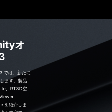
ityオ
3
#3 では、新たに
説します。製品
ate、RT3D空
iewer
ate を紹介しま