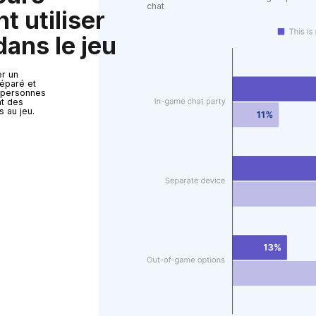
chat
t utiliser
dans le jeu
er un
séparé et
 personnes
nt des
s au jeu.
 joueurs préfèrent
er des groupes de
t dans le jeu