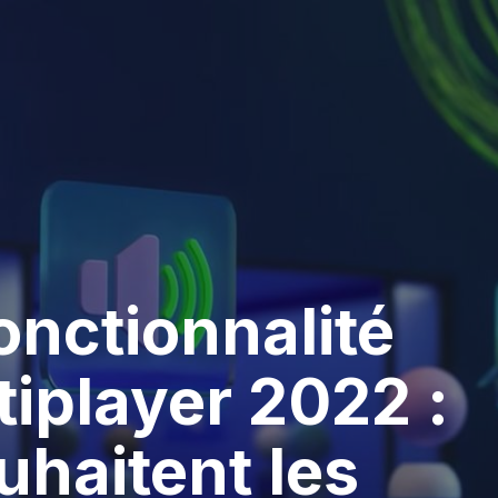
onctionnalité
tiplayer 2022 :
uhaitent les