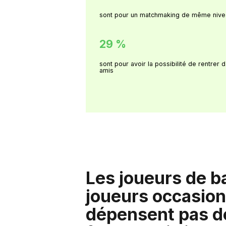
sont pour un matchmaking de même niv
29 %
sont pour avoir la possibilité de rentrer
amis
Les joueurs de ba
joueurs occasion
dépensent pas d