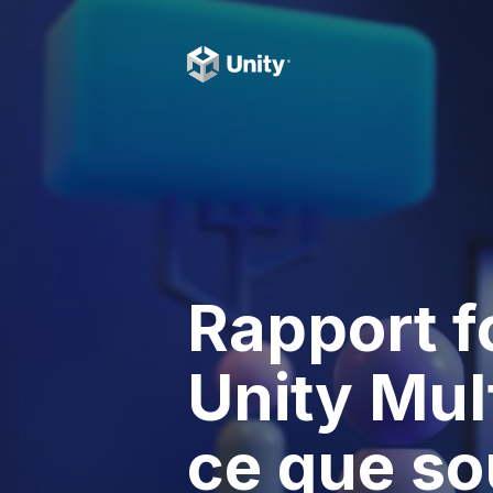
Rapport f
Unity Mul
ce que so