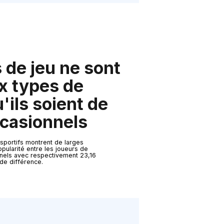
 de jeu ne sont
ux types de
'ils soient de
casionnels
sportifs montrent de larges
pularité entre les joueurs de
nnels avec respectivement 23,16
de différence.