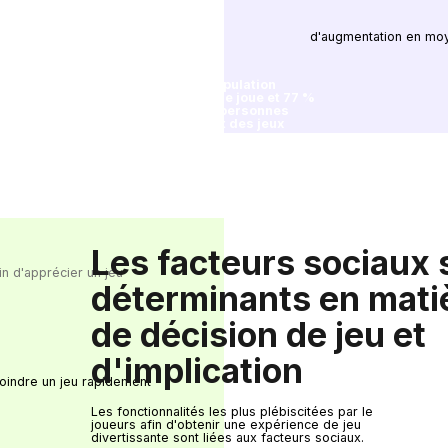
d'augmentation en moy
de la population
mondiale joue et 77 %
de ces personnes
utilisent des jeux
multijoueur
Les facteurs sociaux 
in d'apprécier un jeu
déterminants en mati
de décision de jeu et
d'implication
joindre un jeu rapidement
Les fonctionnalités les plus plébiscitées par le
joueurs afin d'obtenir une expérience de jeu
divertissante sont liées aux facteurs sociaux.