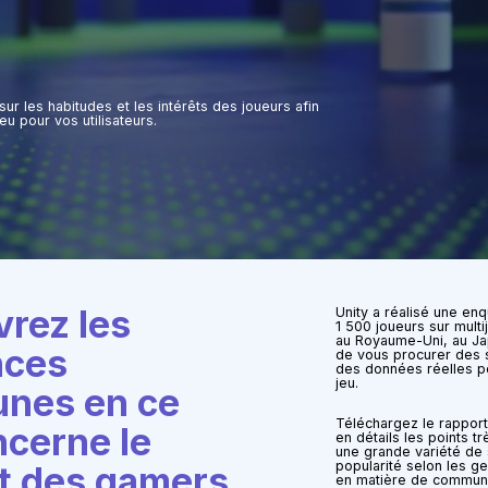
ur les habitudes et les intérêts des joueurs afin
u pour vos utilisateurs.
rez les
Unity a réalisé une en
1 500 joueurs sur multi
au Royaume-Uni, au Ja
nces
de vous procurer des 
des données réelles p
jeu.
nes en ce
Téléchargez le rapport
ncerne le
en détails les points tr
une grande variété de s
popularité selon les g
t des gamers
en matière de communi