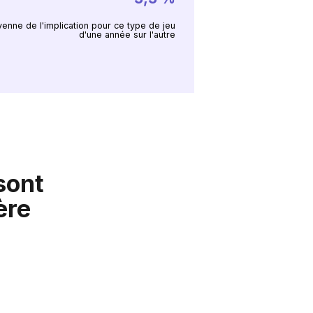
enne de l'implication pour ce type de jeu
d'une année sur l'autre
sont
ère