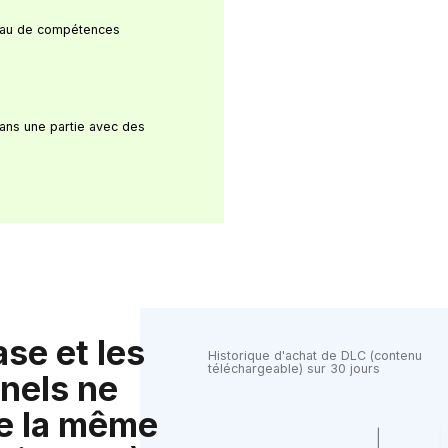
eau de compétences
 dans une partie avec des
se et les
Historique d'achat de DLC (contenu
téléchargeable) sur 30 jours
nels ne
e la même