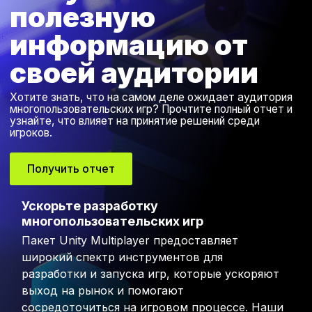
полезную
информацию
от
своей аудитории
Хотите знать, что на самом деле ожидает аудитория
многопользовательских игр? Прочтите полный отчет и
узнайте, что влияет на принятие решений среди
игроков.
Получить отчет
Ускорьте разработку
многопользовательских игр
Пакет Unity Multiplayer предоставляет
широкий спектр инструментов для
разработки и запуска игр, которые ускоряют
выход на рынок и помогают
сосредоточиться на игровом процессе. Наши