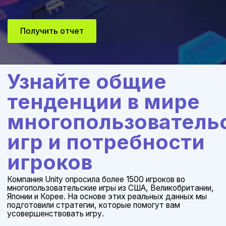
Получить отчет
Узнайте общие
тенденции в мире
многопользователь
игр и потребности
игроков
Компания Unity опросила более 1500 игроков во
многопользовательские игры из США, Великобритании,
Японии и Корее. На основе этих реальных данных мы
подготовили стратегии, которые помогут вам
усовершенствовать игру.