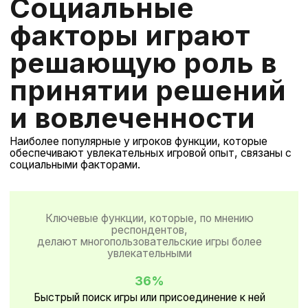
Социальные
факторы играют
решающую роль в
принятии решений
и вовлеченности
Наиболее популярные у игроков функции, которые
обеспечивают увлекательных игровой опыт, связаны с
социальными факторами.
Ключевые функции, которые, по мнению
респондентов,
делают многопользовательские игры более
увлекательными
36%
Быстрый поиск игры или присоединение к ней